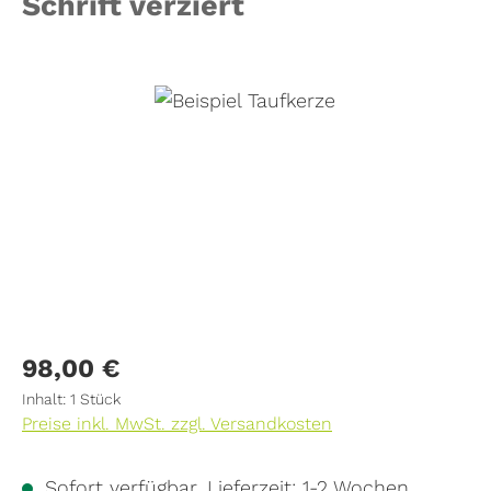
Schrift verziert
Bildergalerie überspringen
Regulärer Preis:
98,00 €
Inhalt:
1 Stück
Preise inkl. MwSt. zzgl. Versandkosten
Sofort verfügbar, Lieferzeit: 1-2 Wochen