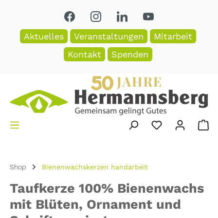
Zum Hauptinhalt springen
Aktuelles
Veranstaltungen
Mitarbeit
Kontakt
Spenden
Du hast 0 Pro
Wa
Shop
Bienenwachskerzen handarbeit
Taufkerze 100% Bienenwachs
mit Blüten, Ornament und