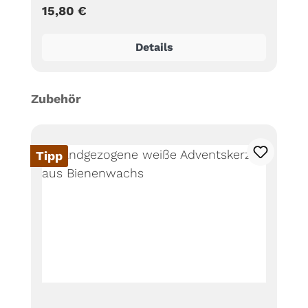
Regulärer Preis:
15,80 €
Details
Produktgalerie überspringen
Zubehör
Tipp